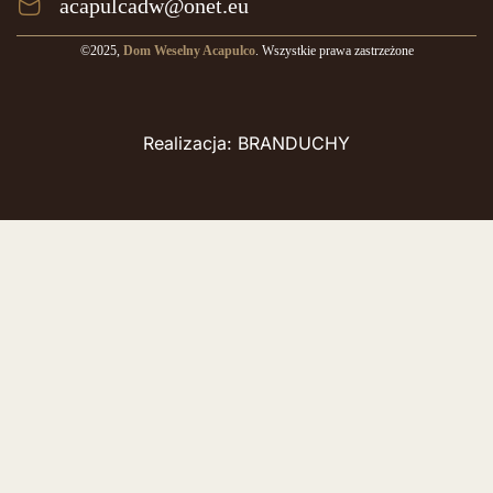
acapulcadw@onet.eu
©2025,
Dom Weselny Acapulco
. Wszystkie prawa zastrzeżone
Realizacja: BRANDUCHY